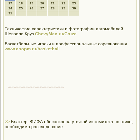
17
18
19
20
21
22
23
24
25
26
27
28
29
30
31
Технические характеристики и фотографии автомобилей
Шевроле Круз
ChevyMan.ru/Cruze
Баскетбольные игроки и профессиональные соревнования
www.cnopm.ru/basketball
>>
Блаттер: ФИФА обеспокоена утечкой из комитета по этике,
необходимо расследование