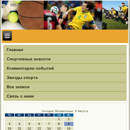
Главная
Спортивные новости
Комментарии событий
Звезды спорта
Все записи
Связь с нами
Сегодня: Воскресенье, 9 Августа
Пн
Вт
Ср
Чт
Пт
Сб
Вс
1
2
3
4
5
6
7
8
9
10
11
12
13
14
15
16