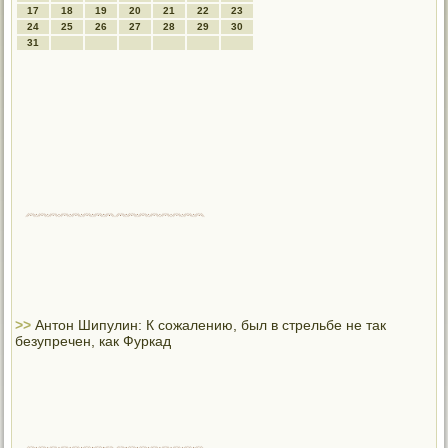
17
18
19
20
21
22
23
24
25
26
27
28
29
30
31
>>
Антон Шипулин: К сожалению, был в стрельбе не так
безупречен, как Фуркад