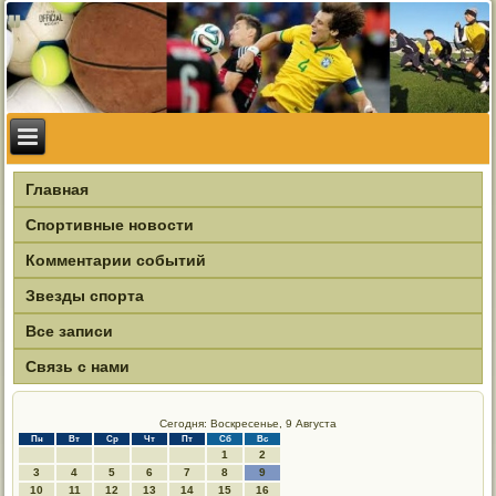
Главная
Спортивные новости
Комментарии событий
Звезды спорта
Все записи
Связь с нами
Сегодня: Воскресенье, 9 Августа
Пн
Вт
Ср
Чт
Пт
Сб
Вс
1
2
3
4
5
6
7
8
9
10
11
12
13
14
15
16