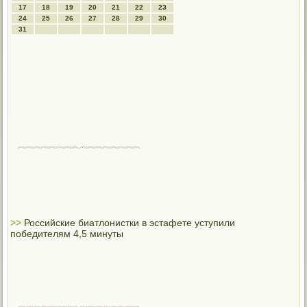
17
18
19
20
21
22
23
24
25
26
27
28
29
30
31
>>
Российские биатлонистки в эстафете уступили
победителям 4,5 минуты