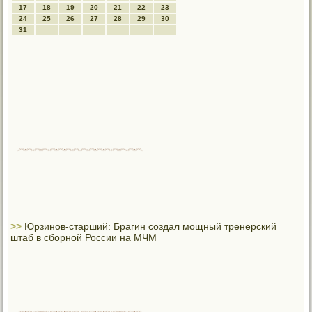
17
18
19
20
21
22
23
24
25
26
27
28
29
30
31
>>
Юрзинов-старший: Брагин создал мощный тренерский
штаб в сборной России на МЧМ