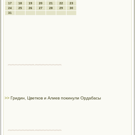
17
18
19
20
21
22
23
24
25
26
27
28
29
30
31
>>
Гридин, Цветков и Алиев покинули Ордабасы