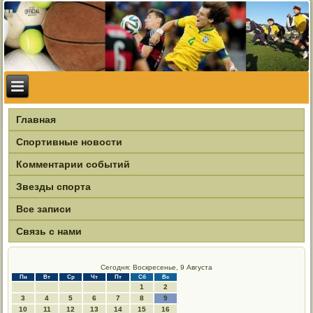
Главная
Спортивные новости
Комментарии событий
Звезды спорта
Все записи
Связь с нами
Сегодня: Воскресенье, 9 Августа
Пн
Вт
Ср
Чт
Пт
Сб
Вс
1
2
3
4
5
6
7
8
9
10
11
12
13
14
15
16