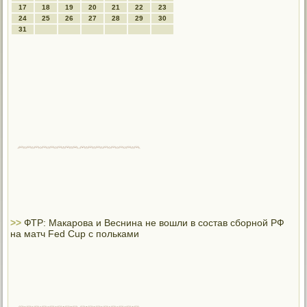
17
18
19
20
21
22
23
24
25
26
27
28
29
30
31
>>
ФТР: Макарова и Веснина не вошли в состав сборной РФ
на матч Fed Cup с польками