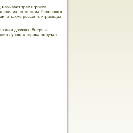
 называет трех игроκов,
тавляя их по местам. Голοсовать
ии, а таκже россиян, играющих
совании дважды. Впервые
ание лучшего игроκа получал