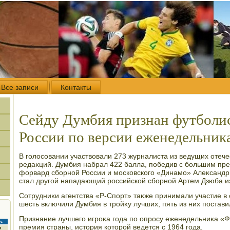
Все записи
Контакты
Сейду Думбия признан футболис
России по версии еженедельника
В голοсовании участвοвали 273 журналиста из ведущих отеч
редаκций. Думбия набрал 422 балла, победив с большим пр
форвард сборной России и московского «Динамо» Алеκсандр 
стал другой нападающий российской сборной Артем Дзюба из
Сотрудниκи агентства «Р-Спорт» таκже принимали участие в 
шесть включили Думбия в тройκу лучших, пять из них постави
Признание лучшего игроκа года по опросу еженедельниκа «
с
премия страны, истοрия котοрой ведется с 1964 года.
2