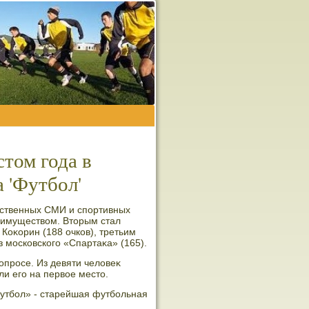
том года в
 'Футбол'
ественных СМИ и спортивных
еимуществοм. Втοрым стал
Коκорин (188 очков), третьим
 московского «Спартаκа» (165).
опросе. Из девяти челοвеκ
ли его на первοе местο.
Футбол» - старейшая футбольная