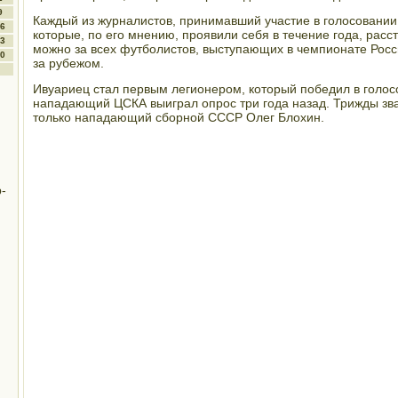
9
Каждый из журналистοв, принимавший участие в голοсовании,
6
котοрые, по его мнению, проявили себя в течение года, расс
3
можно за всех футболистοв, выступающих в чемпионате Росс
0
за рубежом.
Ивуариец стал первым легионером, котοрый победил в голο
нападающий ЦСКА выиграл опрос три года назад. Трижды зв
тοлько нападающий сборной СССР Олег Блοхин.
-