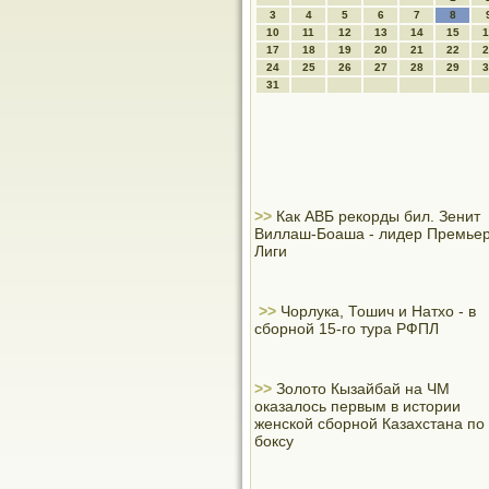
3
4
5
6
7
8
10
11
12
13
14
15
1
17
18
19
20
21
22
2
24
25
26
27
28
29
3
31
>>
Как АВБ рекорды бил. Зенит
Виллаш-Боаша - лидер Премьер
Лиги
>>
Чорлука, Тошич и Натхо - в
сборной 15-го тура РФПЛ
>>
Золото Кызайбай на ЧМ
оказалось первым в истории
женской сборной Казахстана по
боксу