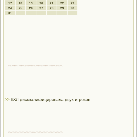
17
18
19
20
21
22
23
24
25
26
27
28
29
30
31
>>
ВХЛ дисквалифицировала двух игроков