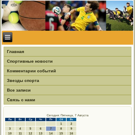
Главная
Спортивные новости
Комментарии событий
Звезды спорта
Все записи
Связь с нами
Сегодня: Пятница, 7 Августа
Пн
Вт
Ср
Чт
Пт
Сб
Вс
1
2
3
4
5
6
7
8
9
10
11
12
13
14
15
16