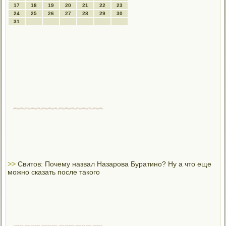
17
18
19
20
21
22
23
24
25
26
27
28
29
30
31
>>
Свитов: Почему назвал Назарова Буратино? Ну а что еще
можно сказать после такого