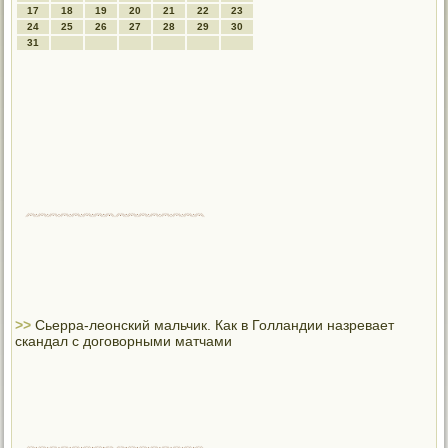
17
18
19
20
21
22
23
24
25
26
27
28
29
30
31
>>
Сьерра-леонский мальчик. Как в Голландии назревает
скандал с договорными матчами