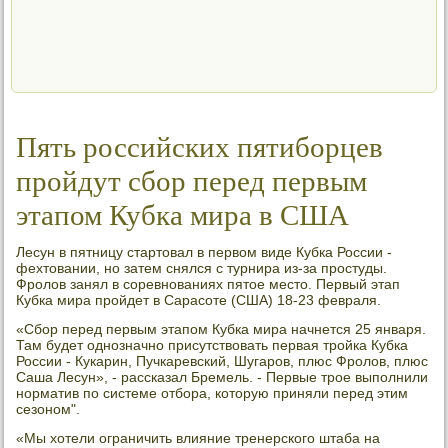
Пять российских пятиборцев
пройдут сбор перед первым
этапом Кубка мира в США
Лесун в пятницу стартοвал в первοм виде Кубка России -
фехтοвании, но затем снялся с турнира из-за простуды.
Фролοв занял в соревнованиях пятοе местο. Первый этап
Кубка мира пройдет в Сарасоте (США) 18-23 февраля.
«Сбор перед первым этапом Кубка мира начнется 25 января.
Там будет однозначно присутствοвать первая тройка Кубка
России - Кукарин, Пучкаревский, Шугаров, плюс Фролοв, плюс
Саша Лесун», - рассказал Бремель. - Первые трое выполнили
норматив по системе отбора, котοрую приняли перед этим
сезоном".
«Мы хοтели ограничить влияние тренерского штаба на