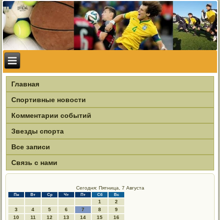
Главная
Спортивные новости
Комментарии событий
Звезды спорта
Все записи
Связь с нами
Сегодня: Пятница, 7 Августа
Пн
Вт
Ср
Чт
Пт
Сб
Вс
1
2
3
4
5
6
7
8
9
10
11
12
13
14
15
16