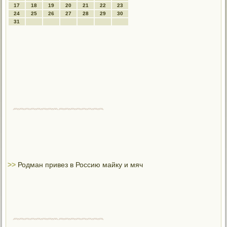
17
18
19
20
21
22
23
24
25
26
27
28
29
30
31
>>
Родман привез в Россию майку и мяч