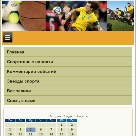
Главная
Спортивные новости
Комментарии событий
Звезды спорта
Все записи
Связь с нами
Сегодня: Среда, 5 Августа
Пн
Вт
Ср
Чт
Пт
Сб
Вс
1
2
3
4
5
6
7
8
9
10
11
12
13
14
15
16