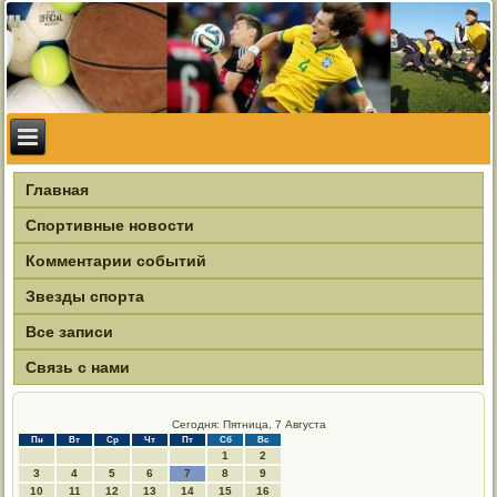
Главная
Спортивные новости
Комментарии событий
Звезды спорта
Все записи
Связь с нами
Сегодня: Пятница, 7 Августа
Пн
Вт
Ср
Чт
Пт
Сб
Вс
1
2
3
4
5
6
7
8
9
10
11
12
13
14
15
16