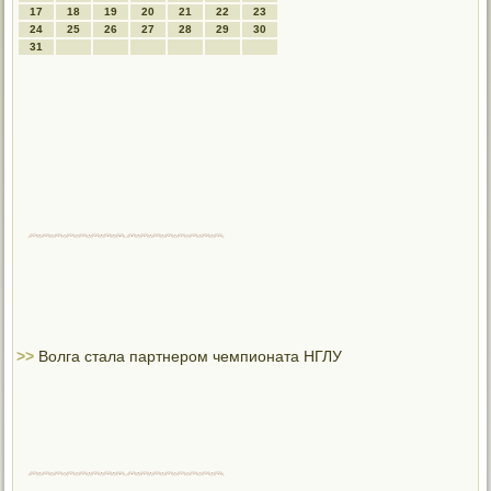
17
18
19
20
21
22
23
24
25
26
27
28
29
30
31
>>
Волга стала партнером чемпионата НГЛУ