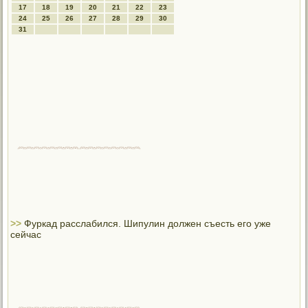
17
18
19
20
21
22
23
24
25
26
27
28
29
30
31
>>
Фуркад расслабился. Шипулин должен съесть его уже
сейчас