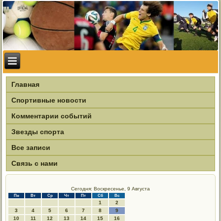
Главная
Спортивные новости
Комментарии событий
Звезды спорта
Все записи
Связь с нами
Сегодня: Воскресенье, 9 Августа
Пн
Вт
Ср
Чт
Пт
Сб
Вс
1
2
3
4
5
6
7
8
9
10
11
12
13
14
15
16