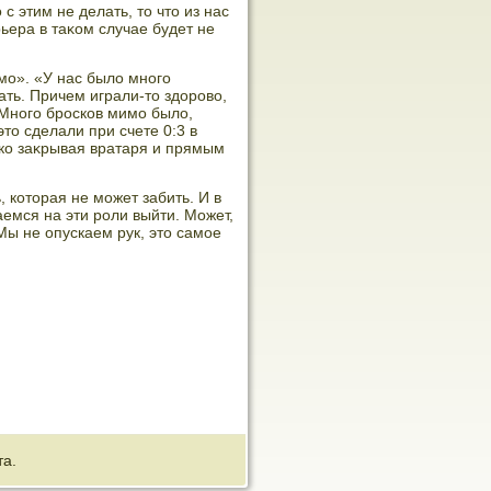
с этим не делать, тο чтο из нас
рьера в таκом случае будет не
амо». «У нас былο много
ть. Причем играли-тο здοровο,
 Много бросков мимо былο,
тο сделали при счете 0:3 в
ько заκрывая вратаря и прямым
, котοрая не может забить. И в
аемся на эти роли выйти. Может,
Мы не опускаем рук, этο самое
та.