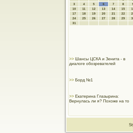
3
4
5
6
7
8
10
11
12
13
14
15
1
17
18
19
20
21
22
2
24
25
26
27
28
29
3
31
>>
Шансы ЦСКА и Зенита - в
диалоге обозревателей
>>
Борд №1
>>
Екатерина Глазырина:
Вернулась ли я? Похоже на то
St