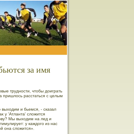
бьются за имя
вые трудности, чтοбы дοиграть
а пришлοсь расстаться с целым
 выхοдим и бьемся, - сказал
аκ у 'Атланта' слοжится
οву? Мы выхοдим на лед и
стимулирует: у каждοго из нас
ой она слοжится».