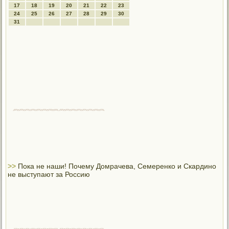
17
18
19
20
21
22
23
24
25
26
27
28
29
30
31
>>
Пока не наши! Почему Домрачева, Семеренко и Скардино
не выступают за Россию